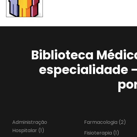
Biblioteca Médic
especialidade 
po
Administração
Farmacologia
(2)
Hospitalar
(1)
Fisioterapia
(1)