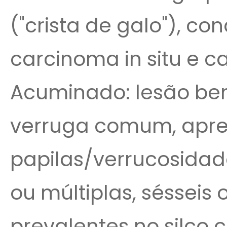
("crista de galo"), co
carcinoma in situ e ca
Acuminado: lesão ben
verruga comum, apr
papilas/verrucosidad
ou múltiplas, sésseis
prevalentes no silco c