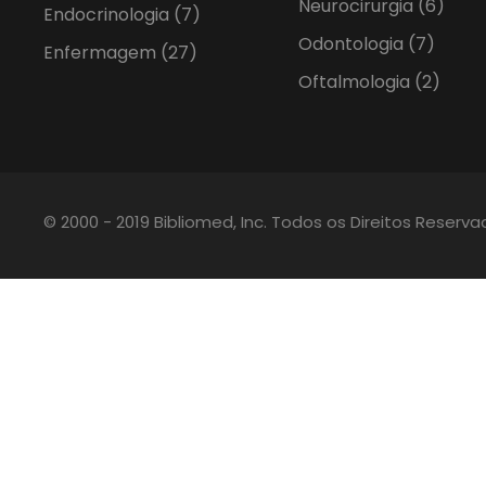
Neurocirurgia
(6)
Endocrinologia
(7)
Odontologia
(7)
Enfermagem
(27)
Oftalmologia
(2)
© 2000 - 2019 Bibliomed, Inc. Todos os Direitos Reserv