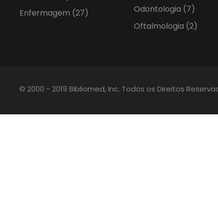
Odontologia
(7)
Enfermagem
(27)
Oftalmologia
(2)
© 2000 - 2019 Bibliomed, Inc. Todos os Direitos Reserv