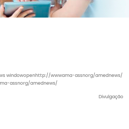
 news windowopenhttp://wwwama-assnorg/amednews/
wwama-assnorg/amednews/
Divulgação