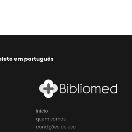
mpleto em português
início
quem somos
condições de uso