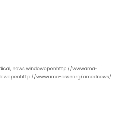
dical, news windowopenhttp://wwwama-
windowopenhttp://wwwama-assnorg/amednews/