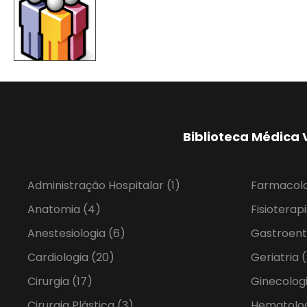
Biblioteca Médica 
Administração Hospitalar
(1)
Farmacol
Anatomia
(4)
Fisioterap
Anestesiologia
(6)
Gastroent
Cardiologia
(20)
Geriatria
(
Cirurgia
(17)
Ginecolog
Cirurgia Plástica
(3)
Hematolo