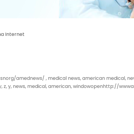
na Internet
snorg/amednews/ , medical news, american medical,
 z, y, news, medical, american, windowopenhttp://w