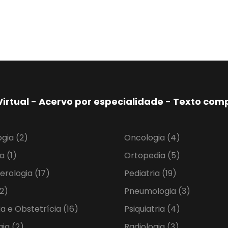
Virtual - Acervo por especialidade - Texto co
ogia
(2)
Oncologia
(4)
ia
(1)
Ortopedia
(5)
erologia
(17)
Pediatria
(19)
2)
Pneumologia
(3)
ia e Obstetrícia
(16)
Psiquiatria
(4)
gia
(2)
Radiologia
(3)