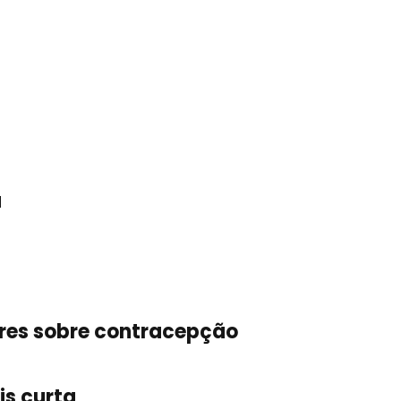
a
eres sobre contracepção
is curta