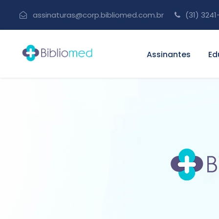
assinaturas@corp.bibliomed.com.br
(31) 3241
Assinantes
Ed