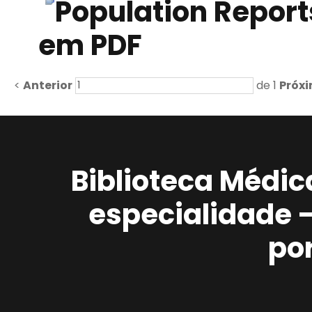
Population Reports
em PDF
<
Anterior
de 1
Próx
Biblioteca Médic
especialidade 
po