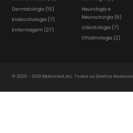
Dermatologia
(15)
Neurologia e
Neurocirurgia
(6)
Endocrinologia
(7)
Odontologia
(7)
Enfermagem
(27)
Oftalmologia
(2)
© 2000 - 2019 Bibliomed, Inc. Todos os Direitos Reserv