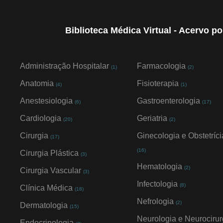
Biblioteca Médica Virtual - Acervo p
Administração Hospitalar
Farmacologia
(1)
(2)
Anatomia
Fisioterapia
(4)
(1)
Anestesiologia
Gastroenterologia
(6)
(17)
Cardiologia
Geriatria
(20)
(2)
Cirurgia
Ginecologia e Obstetríci
(17)
(16)
Cirurgia Plástica
(3)
Hematologia
(2)
Cirurgia Vascular
(3)
Infectologia
(8)
Clínica Médica
(18)
Nefrologia
(2)
Dermatologia
(15)
Neurologia e Neurocirur
Endocrinologia