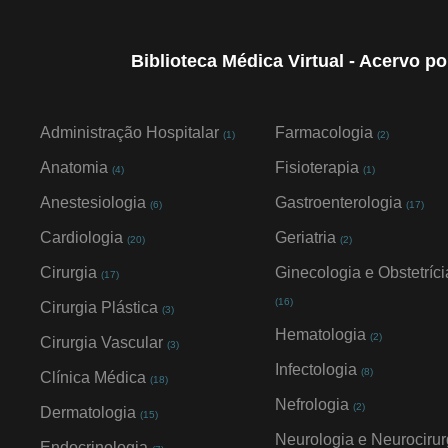
Biblioteca Médica Virtual - Acervo p
Administração Hospitalar
Farmacologia
(1)
(2)
Anatomia
Fisioterapia
(4)
(1)
Anestesiologia
Gastroenterologia
(6)
(17)
Cardiologia
Geriatria
(20)
(2)
Cirurgia
Ginecologia e Obstetríci
(17)
(16)
Cirurgia Plástica
(3)
Hematologia
(2)
Cirurgia Vascular
(3)
Infectologia
(8)
Clínica Médica
(18)
Nefrologia
(2)
Dermatologia
(15)
Neurologia e Neurocirur
Endocrinologia