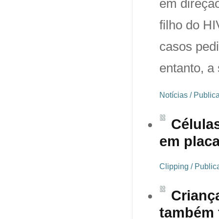
em direção
filho do 
casos pedi
entanto, a
Notícias / Publi
Célula
em plac
Clipping / Publi
Crianç
também f