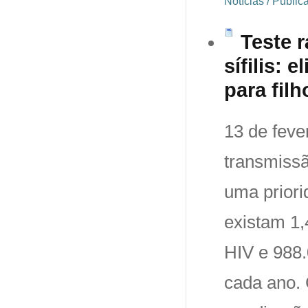
Notícias / Publi
Teste r
sífilis:
para filh
13 de feve
transmissã
uma priori
existam 1,
HIV e 988.
cada ano.