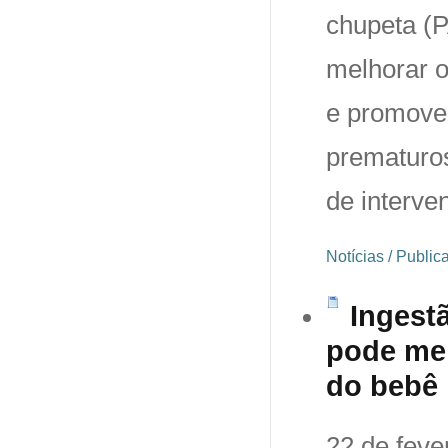
chupeta (P
melhorar 
e promover
prematuros
de interve
Notícias / Publi
Ingest
pode mel
do bebê
22 de feve