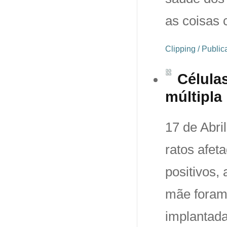
as coisas 
Clipping / Publi
Célula
múltipla
17 de Abri
ratos afet
positivos,
mãe foram 
implantad