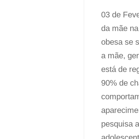
03 de Feve
da mãe na 
obesa se s
a mãe, ge
está de re
90% de ch
comportame
aparecimen
pesquisa a
adolescen