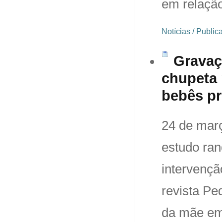
em relação
Notícias / Publi
Gravaç
chupeta 
bebês p
24 de març
estudo ran
intervençã
revista Ped
da mãe emi