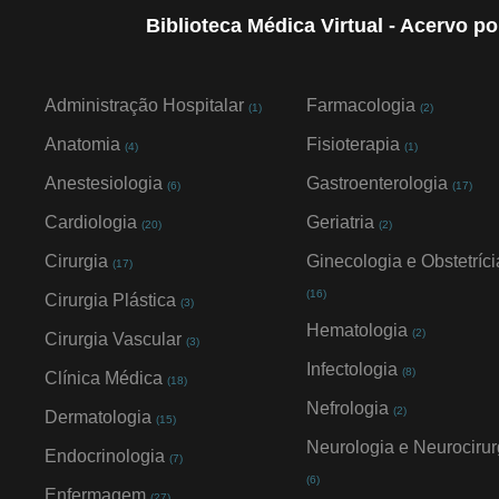
Biblioteca Médica Virtual - Acervo p
Administração Hospitalar
Farmacologia
(1)
(2)
Anatomia
Fisioterapia
(4)
(1)
Anestesiologia
Gastroenterologia
(6)
(17)
Cardiologia
Geriatria
(20)
(2)
Cirurgia
Ginecologia e Obstetríci
(17)
(16)
Cirurgia Plástica
(3)
Hematologia
(2)
Cirurgia Vascular
(3)
Infectologia
(8)
Clínica Médica
(18)
Nefrologia
(2)
Dermatologia
(15)
Neurologia e Neurocirur
Endocrinologia
(7)
(6)
Enfermagem
(27)