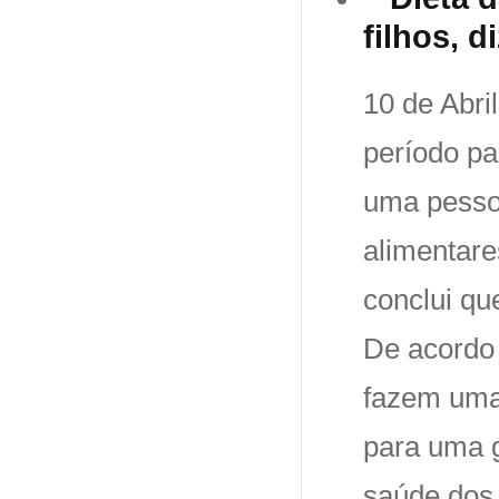
filhos, d
10 de Abri
período pa
uma pesso
alimentare
conclui qu
De acordo 
fazem uma
para uma g
saúde dos 