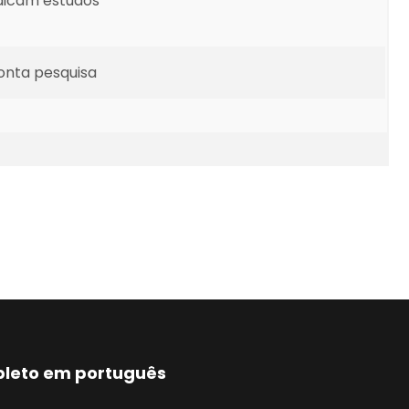
dicam estudos
ponta pesquisa
mpleto em português