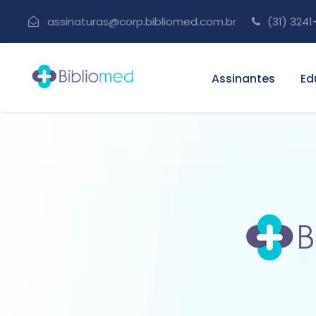
assinaturas@corp.bibliomed.com.br
(31) 3241
Assinantes
Ed