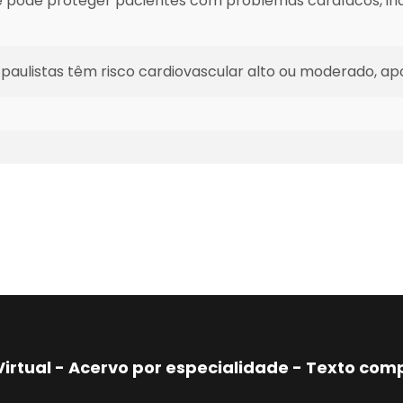
de pode proteger pacientes com problemas cardíacos, in
 paulistas têm risco cardiovascular alto ou moderado, a
Virtual - Acervo por especialidade - Texto co