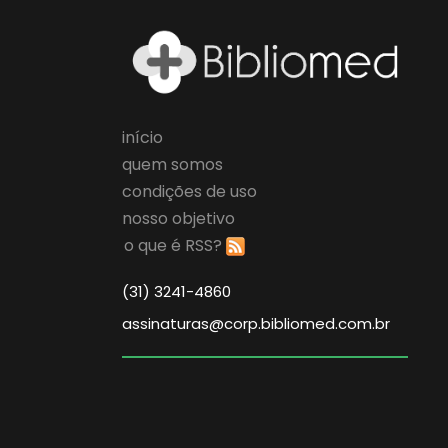
início
quem somos
condições de uso
nosso objetivo
o que é RSS?
(31) 3241-4860
assinaturas@corp.bibliomed.com.br