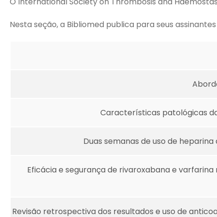
O International Society on Thrombosis and Haemostasis 
Nesta seção, a Bibliomed publica para seus assinantes
Aborda
Características patológicas d
Duas semanas de uso de heparina d
Eficácia e segurança de rivaroxabana e varfari
Revisão retrospectiva dos resultados e uso de antico