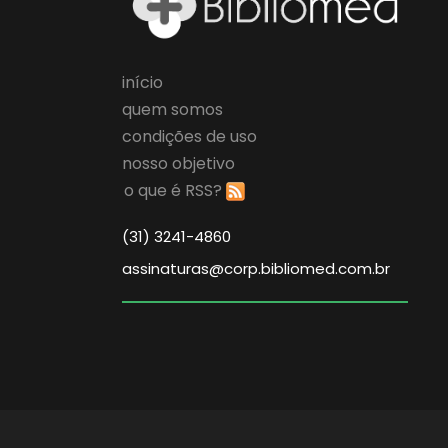
início
quem somos
condições de uso
nosso objetivo
o que é RSS?
(31) 3241-4860
assinaturas@corp.bibliomed.com.br