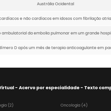
Austrália Ocidental
cardíacos e não cardíacos em idosos com fibrilação atri
ambulatorial da embolia pulmonar em um grande hospita
de dímero D após um mês de terapia anticoagulante em 
Virtual - Acervo por especialidade - Texto co
ogia
(2)
Oncologia
(4)