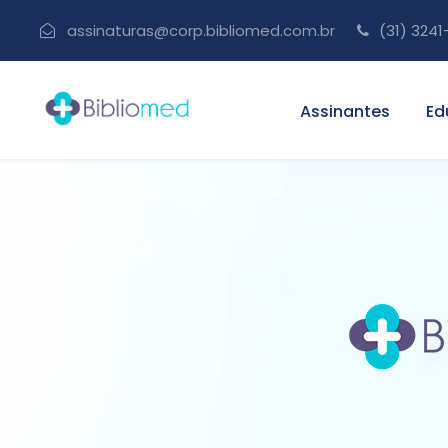
assinaturas@corp.bibliomed.com.br
(31) 3241
Assinantes
Ed