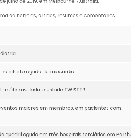
de julho de 2019, em Melbourne, Austrália.
ma de notícias, artigos, resumos e comentários.
diatria
 no infarto agudo do miocárdio
tomática isolada: o estudo TWISTER
ou eventos maiores em membros, em pacientes com
 quadril aguda em três hospitais terciários em Perth,