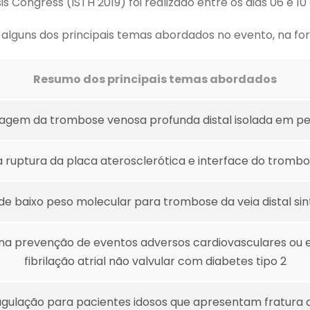
Congress (ISTH 2019) foi realizado entre os dias 06 e 10 
 alguns dos principais temas abordados no evento, na for
Resumo dos principais temas abordados
gem da trombose venosa profunda distal isolada em pe
a ruptura da placa aterosclerótica e interface do trombo
e baixo peso molecular para trombose da veia distal sin
na na prevenção de eventos adversos cardiovasculares 
fibrilação atrial não valvular com diabetes tipo 2
agulação para pacientes idosos que apresentam fratura de