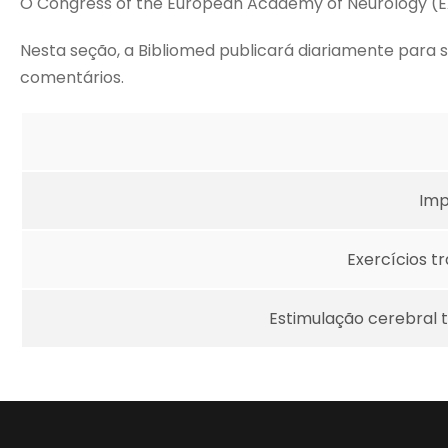
O Congress of the European Academy of Neurology (EAN 
Nesta seção, a Bibliomed publicará diariamente para s
comentários.
Imp
Exercícios t
Estimulação cerebral 