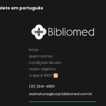
mpleto em português
início
quem somos
condições de uso
nosso objetivo
o que é RSS?
(31) 3241-4860
assinaturas@corp.bibliomed.com.br