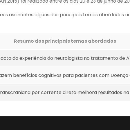
2015) foi realizado entre os dias 20 e 23 de junho de 20
eus assinantes alguns dos principais temas abordados no 
Resumo dos principais temas abordados
acto da experiência do neurologista no tratamento de 
razem benefícios cognitivos para pacientes com Doença
transcraniana por corrente direta melhora resultados 