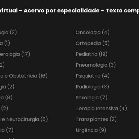
Virtual - Acervo por especialidade - Texto co
ogia
(2)
Oncologia
(4)
ia
(1)
Ortopedia
(5)
erologia
(17)
Pediatria
(19)
2)
Pneumologia
(3)
ia e Obstetrícia
(16)
Psiquiatria
(4)
gia
(2)
Radiologia
(3)
ia
(8)
Sexologia
(7)
a
(2)
Terapia Intensiva
(4)
 e Neurocirurgia
(6)
Transplantes
(2)
gia
(7)
Urgência
(9)