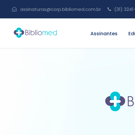
assinaturas@corp.bibliomed.com.br
(31) 3241
Assinantes
Ed