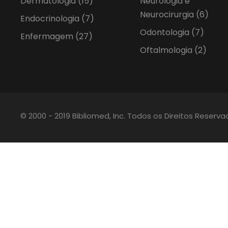
Dermatologia
(15)
Neurologia e
Neurocirurgia
(6)
Endocrinologia
(7)
Odontologia
(7)
Enfermagem
(27)
Oftalmologia
(2)
© 2000 - 2019 Bibliomed, Inc. Todos os Direitos Reserv