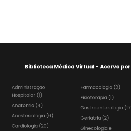
Biblioteca Médica Virtual - Acervo p
Administração
Farmacologia
(2)
Hospitalar
(1)
Fisioterapia
(1)
Anatomia
(4)
Gastroenterologia
(17
Anestesiologia
(6)
Geriatria
(2)
Cardiologia
(20)
Ginecologia e