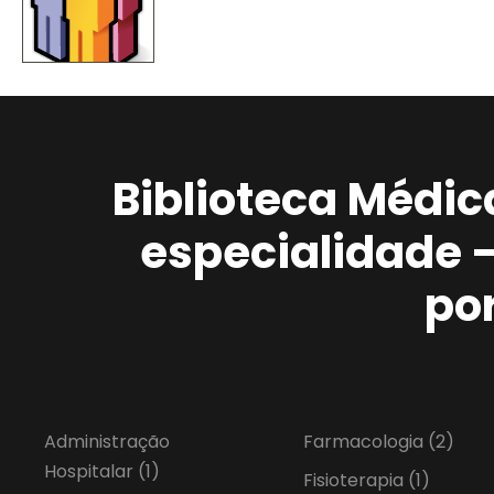
Biblioteca Médic
especialidade 
po
Administração
Farmacologia
(2)
Hospitalar
(1)
Fisioterapia
(1)