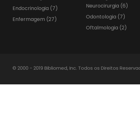
Neurocirurgia
(6)
Endocrinologia
(7)
Odontologia
(7)
Enfermagem
(27)
Oftalmologia
(2)
© 2000 - 2019 Bibliomed, Inc. Todos os Direitos Reserv