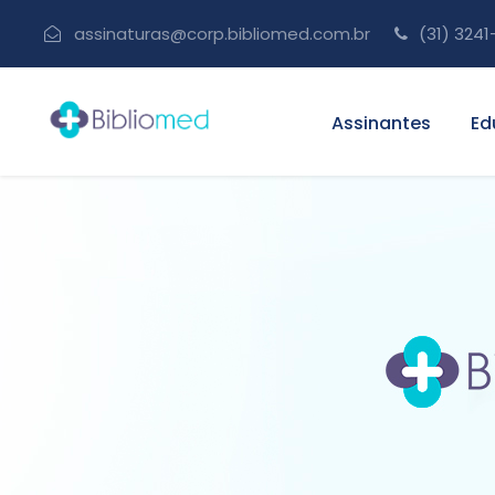
assinaturas@corp.bibliomed.com.br
(31) 3241
Assinantes
Ed