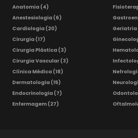
Anatomia
(4)
Fisiotera
Anestesiologia
(6)
Gastroen
Cardiologia
(20)
Geriatria
Cirurgia
(17)
Ginecolog
Cirurgia Plástica
(3)
Hematol
Cirurgia Vascular
(3)
Infectol
Clínica Médica
(18)
Nefrolog
Dermatologia
(15)
Neurologi
Endocrinologia
(7)
Odontol
Enfermagem
(27)
Oftalmol