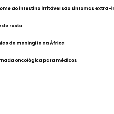
e do intestino irritável são sintomas extra-i
e de rosto
as de meningite na África
jornada oncológica para médicos