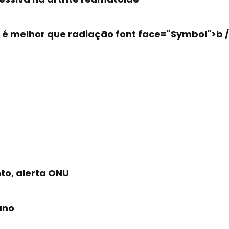
s é melhor que radiação font face="Symbol">b /
to, alerta ONU
ano