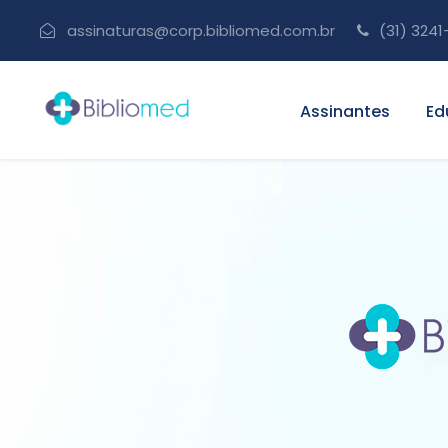
assinaturas@corp.bibliomed.com.br
(31) 3241
Assinantes
Ed