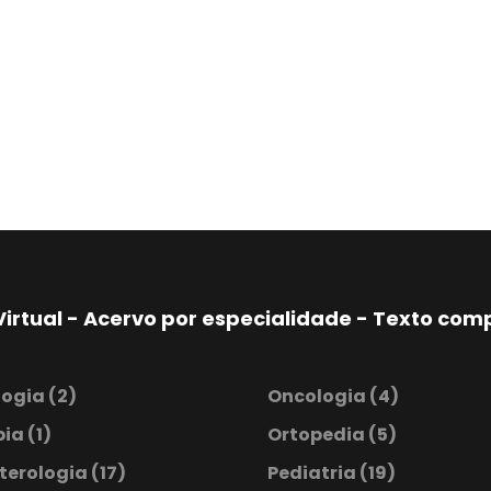
Virtual - Acervo por especialidade - Texto co
logia
(2)
Oncologia
(4)
pia
(1)
Ortopedia
(5)
terologia
(17)
Pediatria
(19)