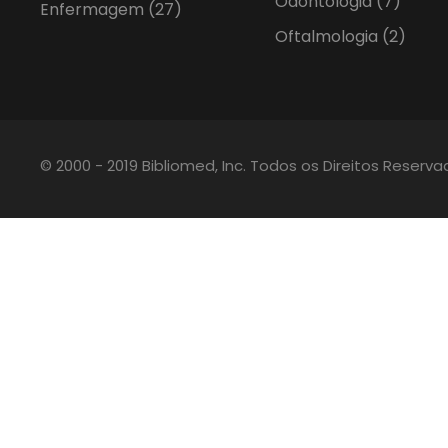
Odontologia
(7)
Enfermagem
(27)
Oftalmologia
(2)
© 2000 - 2019 Bibliomed, Inc. Todos os Direitos Reserv