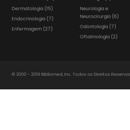
Dermatologia
(15)
Neurologia e
Neurocirurgia
(6)
Endocrinologia
(7)
Odontologia
(7)
Enfermagem
(27)
Oftalmologia
(2)
© 2000 - 2019 Bibliomed, Inc. Todos os Direitos Reserv