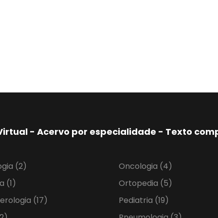
Virtual - Acervo por especialidade - Texto co
ogia
(2)
Oncologia
(4)
ia
(1)
Ortopedia
(5)
erologia
(17)
Pediatria
(19)
2)
Pneumologia
(3)