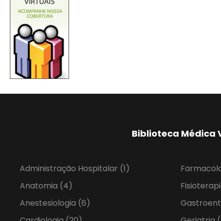
Biblioteca Médica 
Administração Hospitalar
(1)
Farmacol
Anatomia
(4)
Fisioterap
Anestesiologia
(6)
Gastroent
Cardiologia
(20)
Geriatria
(