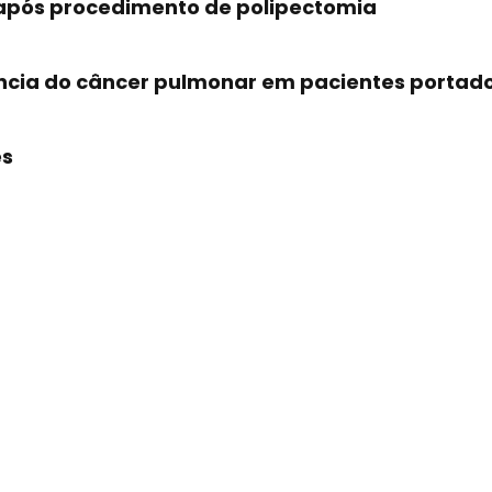
is após procedimento de polipectomia
ncia do câncer pulmonar em pacientes portado
es