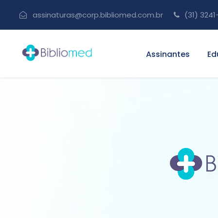
assinaturas@corp.bibliomed.com.br
(31) 3241
Assinantes
Ed