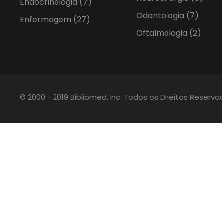
Endocrinologia
(7)
Odontologia
(7)
Enfermagem
(27)
Oftalmologia
(2)
© 2000 - 2019 Bibliomed, Inc. Todos os Direitos Reserv