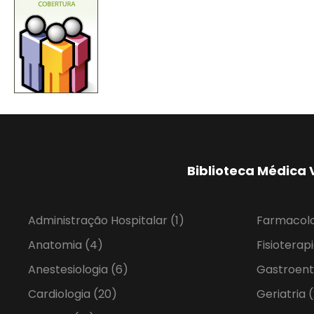
Biblioteca Médica 
Administração Hospitalar
(1)
Farmacol
Anatomia
(4)
Fisioterap
Anestesiologia
(6)
Gastroent
Cardiologia
(20)
Geriatria
(