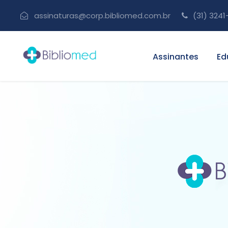
assinaturas@corp.bibliomed.com.br
(31) 3241
Assinantes
Ed