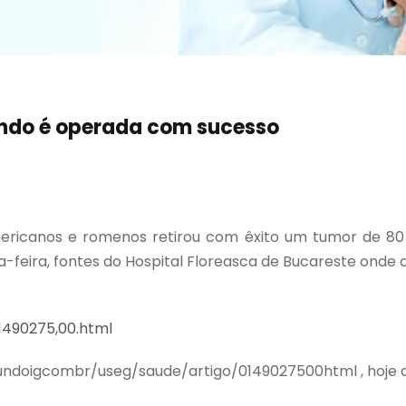
ndo é operada com sucesso
ericanos e romenos retirou com êxito um tumor de 
ta-feira, fontes do Hospital Floreasca de Bucareste ond
,1490275,00.html
gundoigcombr/useg/saude/artigo/0149027500html , hoje qu