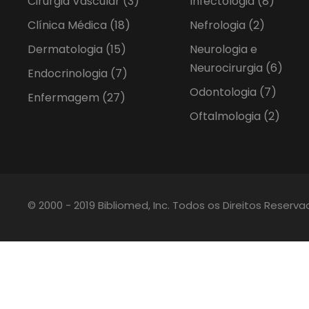
Cirurgia Vascular
(3)
Infectologia
(8)
Clínica Médica
(18)
Nefrologia
(2)
Dermatologia
(15)
Neurologia e
Neurocirurgia
(6)
Endocrinologia
(7)
Odontologia
(7)
Enfermagem
(27)
Oftalmologia
(2)
© 2000 - 2019 Bibliomed, Inc. Todos os Direitos Reserv