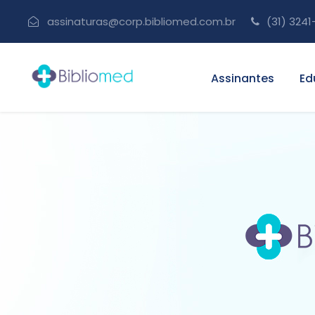
assinaturas@corp.bibliomed.com.br
(31) 3241
Assinantes
Ed