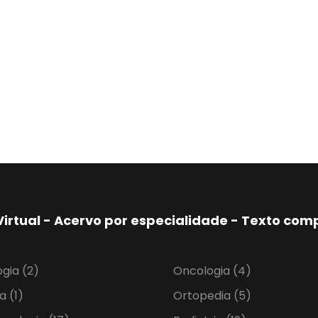
Virtual - Acervo por especialidade - Texto co
ogia
(2)
Oncologia
(4)
ia
(1)
Ortopedia
(5)