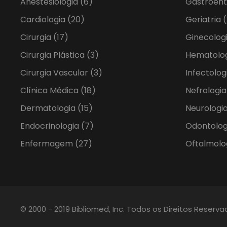
Anestesiologia
(6)
Gastroent
Cardiologia
(20)
Geriatria
(
Cirurgia
(17)
Ginecolog
Cirurgia Plástica
(3)
Hematolo
Cirurgia Vascular
(3)
Infectolog
Clínica Médica
(18)
Nefrologi
Dermatologia
(15)
Neurologia
Endocrinologia
(7)
Odontolo
Enfermagem
(27)
Oftalmolo
© 2000 - 2019 Bibliomed, Inc. Todos os Direitos Reserv