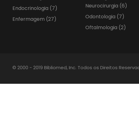
Neurocirurgia
(6)
Endocrinologia
(7)
Odontologia
(7)
Enfermagem
(27)
Oftalmologia
(2)
© 2000 - 2019 Bibliomed, Inc. Todos os Direitos Reserv