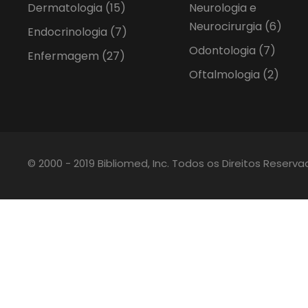
Dermatologia
(15)
Neurologia e
Neurocirurgia
(6)
Endocrinologia
(7)
Odontologia
(7)
Enfermagem
(27)
Oftalmologia
(2)
© 2000 - 2019 Bibliomed, Inc. Todos os Direitos Reserv