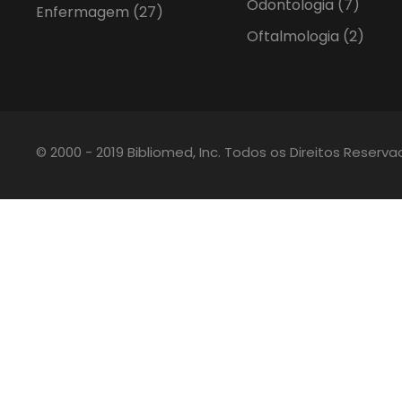
Odontologia
(7)
Enfermagem
(27)
Oftalmologia
(2)
© 2000 - 2019 Bibliomed, Inc. Todos os Direitos Reserv