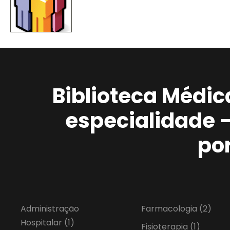
Biblioteca Médic
especialidade 
po
Administração
Farmacologia
(2)
Hospitalar
(1)
Fisioterapia
(1)