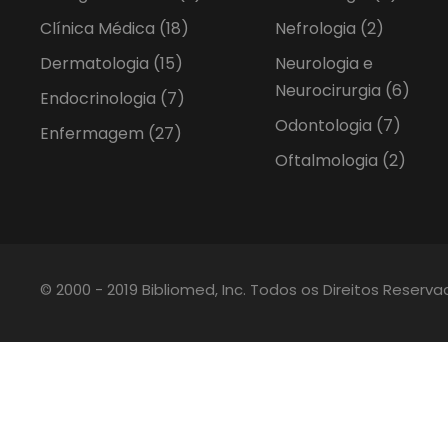
Clínica Médica
(18)
Nefrologia
(2)
Dermatologia
(15)
Neurologia e
Neurocirurgia
(6)
Endocrinologia
(7)
Odontologia
(7)
Enfermagem
(27)
Oftalmologia
(2)
© 2000 - 2019 Bibliomed, Inc. Todos os Direitos Reserv