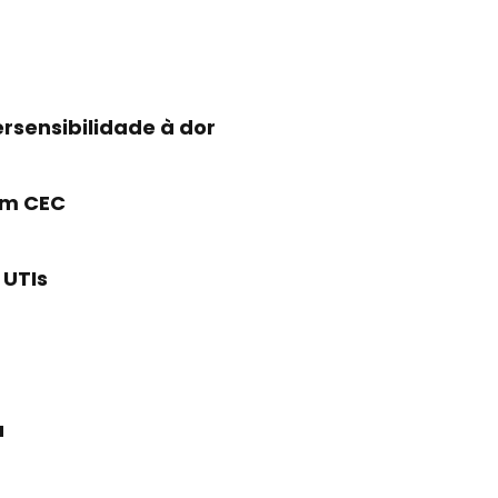
rsensibilidade à dor
em CEC
 UTIs
a