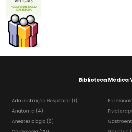
Biblioteca Médica 
Administração Hospitalar
(1)
Farmacol
Anatomia
(4)
Fisioterap
Anestesiologia
(6)
Gastroent
Cardiologia
(20)
Geriatria
(