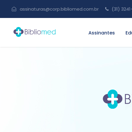
assinaturas@corp.bibliomed.com.br
(31) 3241
Assinantes
Ed