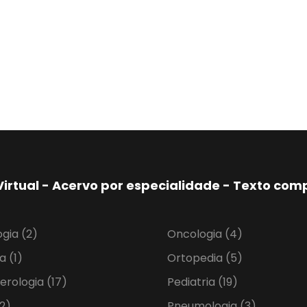
Virtual - Acervo por especialidade - Texto co
ogia
(2)
Oncologia
(4)
ia
(1)
Ortopedia
(5)
erologia
(17)
Pediatria
(19)
2)
Pneumologia
(3)