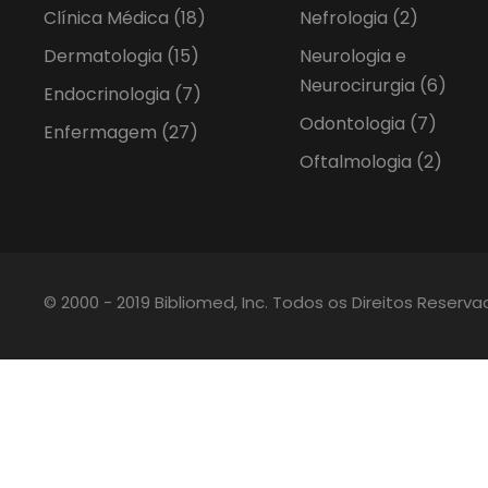
Clínica Médica
(18)
Nefrologia
(2)
Dermatologia
(15)
Neurologia e
Neurocirurgia
(6)
Endocrinologia
(7)
Odontologia
(7)
Enfermagem
(27)
Oftalmologia
(2)
© 2000 - 2019 Bibliomed, Inc. Todos os Direitos Reserv