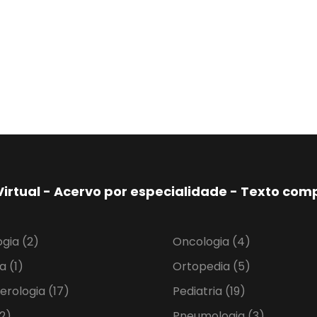
Virtual - Acervo por especialidade - Texto co
ogia
(2)
Oncologia
(4)
ia
(1)
Ortopedia
(5)
erologia
(17)
Pediatria
(19)
2)
Pneumologia
(3)