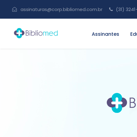
assinaturas@corp.bibliomed.com.br
(31) 3241
Assinantes
Ed