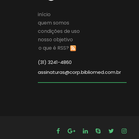
início
quem somos
condições de uso
nosso objetivo
o que é RSS?
(31) 3241-4860
assinaturas@corp.bibliomed.com.br