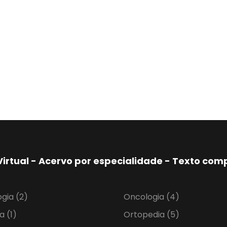
Virtual - Acervo por especialidade - Texto co
ogia
(2)
Oncologia
(4)
ia
(1)
Ortopedia
(5)