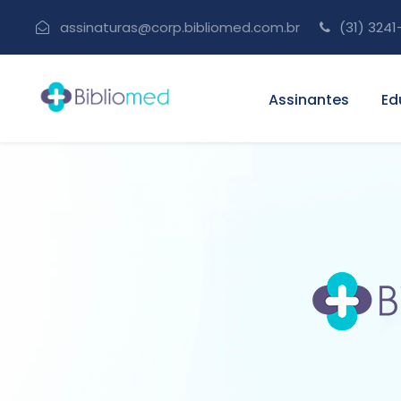
assinaturas@corp.bibliomed.com.br
(31) 3241
Assinantes
Ed