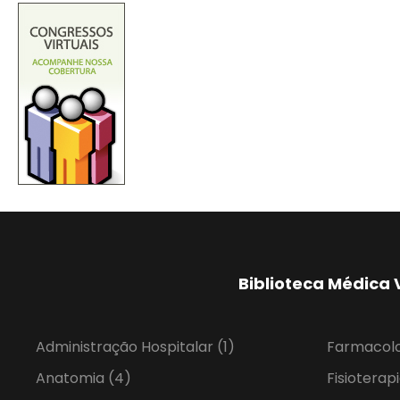
Biblioteca Médica 
Administração Hospitalar
(1)
Farmacol
Anatomia
(4)
Fisioterap