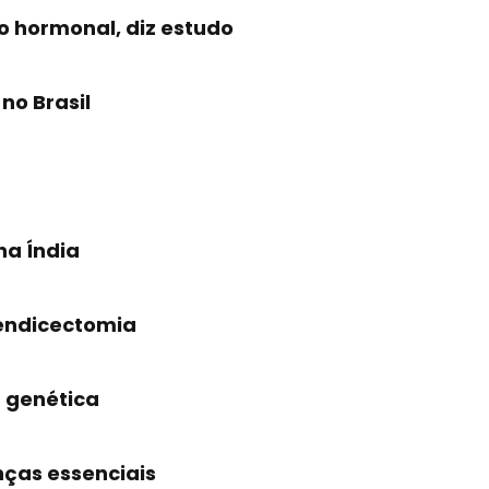
 hormonal, diz estudo
no Brasil
na Índia
pendicectomia
 genética
nças essenciais