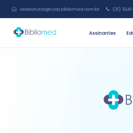
assinaturas@corp.bibliomed.com.br
(31) 3241
Assinantes
Ed