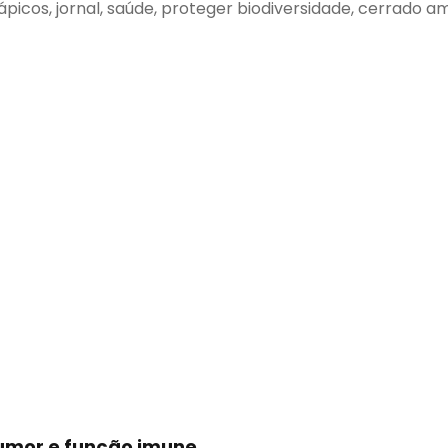
ápicos, jornal, saúde, proteger biodiversidade, cerrado a
humor e função imune