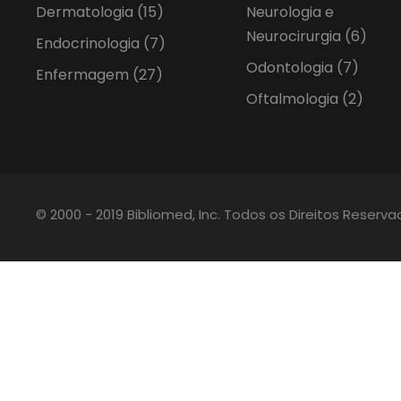
Dermatologia
(15)
Neurologia e
Neurocirurgia
(6)
Endocrinologia
(7)
Odontologia
(7)
Enfermagem
(27)
Oftalmologia
(2)
© 2000 - 2019 Bibliomed, Inc. Todos os Direitos Reserv