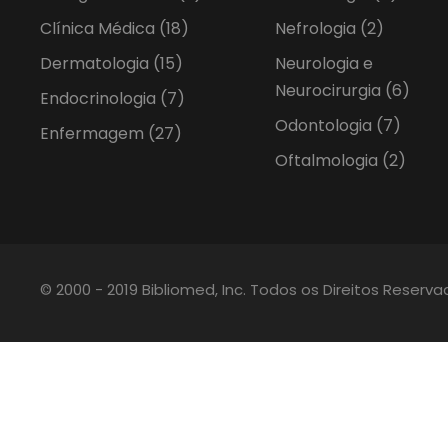
Clínica Médica
(18)
Nefrologia
(2)
Dermatologia
(15)
Neurologia e
Neurocirurgia
(6)
Endocrinologia
(7)
Odontologia
(7)
Enfermagem
(27)
Oftalmologia
(2)
© 2000 - 2019 Bibliomed, Inc. Todos os Direitos Reserv