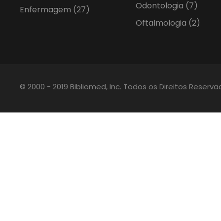
Odontologia
(7)
Enfermagem
(27)
Oftalmologia
(2)
© 2000 - 2019 Bibliomed, Inc. Todos os Direitos Reserv