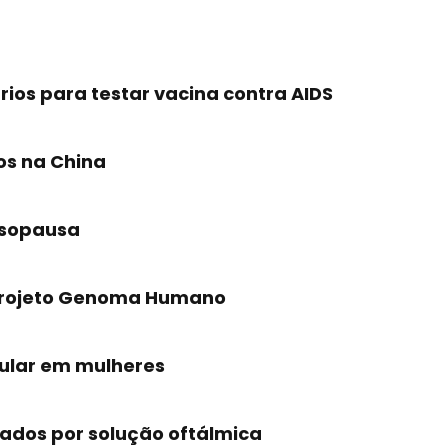
rios para testar vacina contra AIDS
os na China
esopausa
 Projeto Genoma Humano
cular em mulheres
cados por solução oftálmica