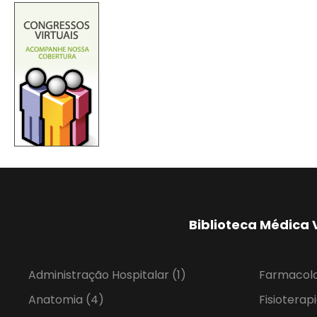
Biblioteca Médica 
Administração Hospitalar
(1)
Farmacol
Anatomia
(4)
Fisioterap