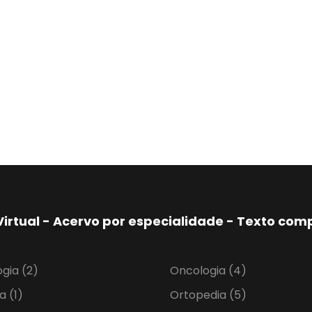
Virtual - Acervo por especialidade - Texto co
ogia
(2)
Oncologia
(4)
ia
(1)
Ortopedia
(5)