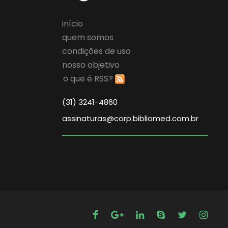
início
quem somos
condições de uso
nosso objetivo
o que é RSS?
(31) 3241-4860
assinaturas@corp.bibliomed.com.br