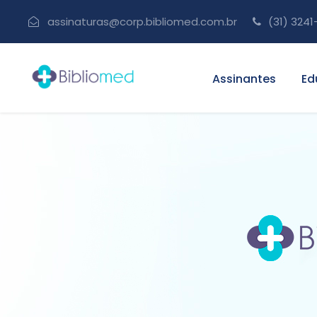
assinaturas@corp.bibliomed.com.br
(31) 3241
Assinantes
Ed