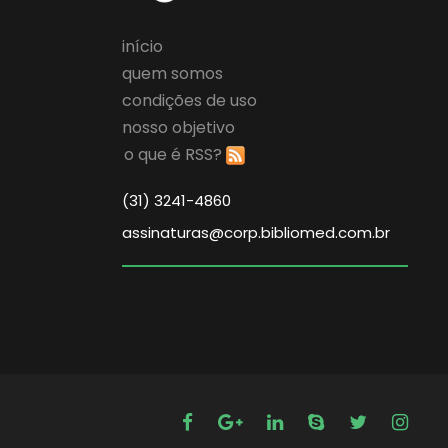
início
quem somos
condições de uso
nosso objetivo
o que é RSS?
(31) 3241-4860
assinaturas@corp.bibliomed.com.br