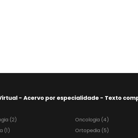
Virtual - Acervo por especialidade - Texto co
ogia
(2)
Oncologia
(4)
ia
(1)
Ortopedia
(5)