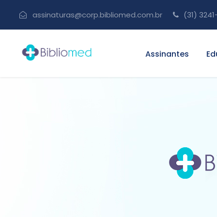
assinaturas@corp.bibliomed.com.br
(31) 3241
Assinantes
Ed