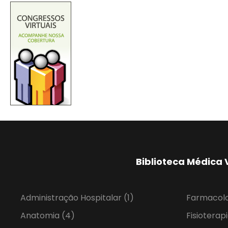
Biblioteca Médica 
Administração Hospitalar
(1)
Farmacol
Anatomia
(4)
Fisioterap