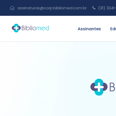
assinaturas@corp.bibliomed.com.br
(31) 3241
Assinantes
Ed