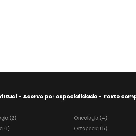
Virtual - Acervo por especialidade - Texto co
ogia
(2)
Oncologia
(4)
ia
(1)
Ortopedia
(5)