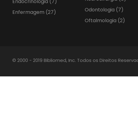
Endocrinologia
(7)
Odontologia
(7)
Enfermagem
(27)
Oftalmologia
(2)
© 2000 - 2019 Bibliomed, Inc. Todos os Direitos Reserv