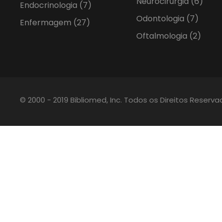
Neurocirurgia
(6)
Endocrinologia
(7)
Odontologia
(7)
Enfermagem
(27)
Oftalmologia
(2)
© 2000 - 2019 Bibliomed, Inc. Todos os Direitos Reserv