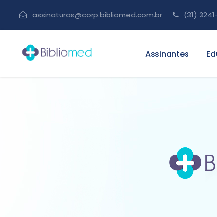
assinaturas@corp.bibliomed.com.br
(31) 3241
Assinantes
Ed