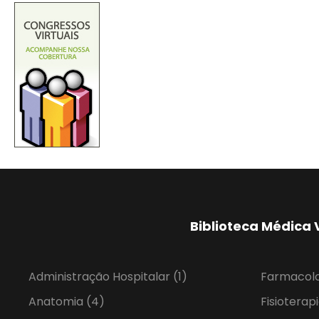
Biblioteca Médica 
Administração Hospitalar
(1)
Farmacol
Anatomia
(4)
Fisioterap