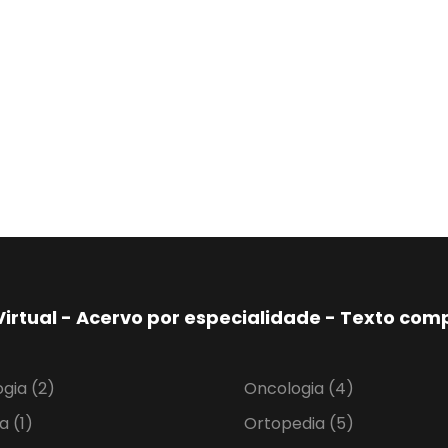
Virtual - Acervo por especialidade - Texto co
ogia
(2)
Oncologia
(4)
ia
(1)
Ortopedia
(5)