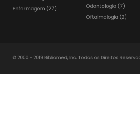
Odontologia
(7)
Enfermagem
(27)
Oftalmologia
(2)
© 2000 - 2019 Bibliomed, Inc. Todos os Direitos Reserv