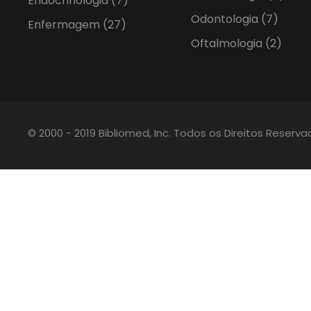
Endocrinologia
(7)
Odontologia
(7)
Enfermagem
(27)
Oftalmologia
(2)
© 2000 - 2019 Bibliomed, Inc. Todos os Direitos Reserv