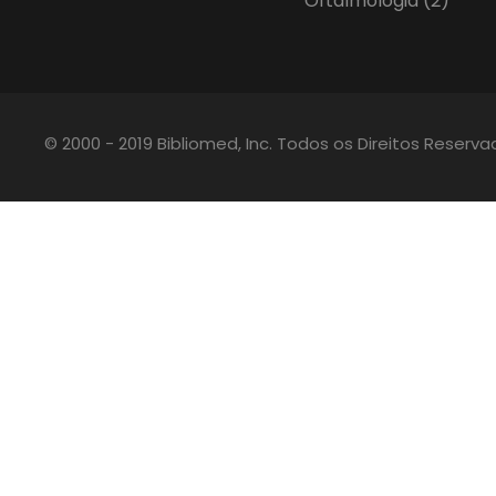
Oftalmologia
(2)
© 2000 - 2019 Bibliomed, Inc. Todos os Direitos Reserv