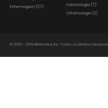
Odontologia
(7)
Enfermagem
(27)
Oftalmologia
(2)
© 2000 - 2019 Bibliomed, Inc. Todos os Direitos Reserv