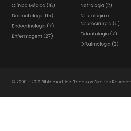
Clínica Médica
(18)
Nefrologia
(2)
Dermatologia
(15)
Neurologia e
Neurocirurgia
(6)
Endocrinologia
(7)
Odontologia
(7)
Enfermagem
(27)
Oftalmologia
(2)
© 2000 - 2019 Bibliomed, Inc. Todos os Direitos Reserv